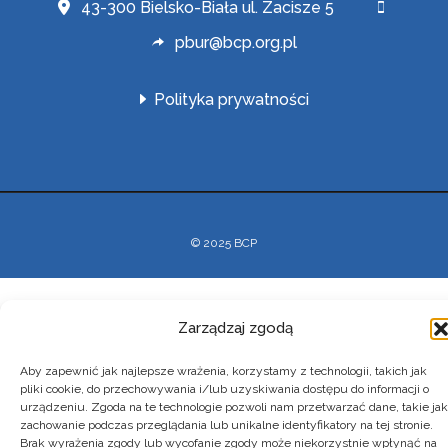
43-300 Bielsko-Biała ul. Zacisze 5
pbur@bcp.org.pl
Polityka prywatności
© 2025 BCP
Zarządzaj zgodą
Aby zapewnić jak najlepsze wrażenia, korzystamy z technologii, takich jak
pliki cookie, do przechowywania i/lub uzyskiwania dostępu do informacji o
urządzeniu. Zgoda na te technologie pozwoli nam przetwarzać dane, takie jak
zachowanie podczas przeglądania lub unikalne identyfikatory na tej stronie.
Brak wyrażenia zgody lub wycofanie zgody może niekorzystnie wpłynąć na