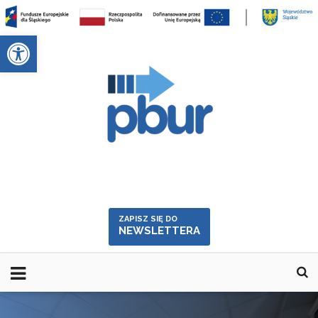
Skip
to
Otwórz pasek narzędzi
content
ZAPISZ SIĘ DO
NEWSLETTERA