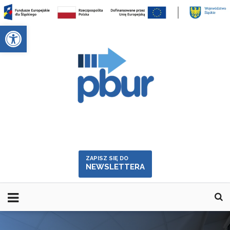
Skip
to
Otwórz pasek narzędzi
content
ZAPISZ SIĘ DO
NEWSLETTERA