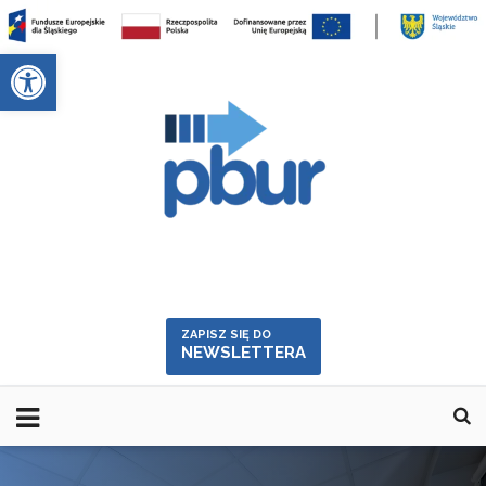
Skip
to
Otwórz pasek narzędzi
content
ZAPISZ SIĘ DO
NEWSLETTERA