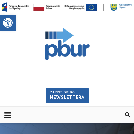
Skip
to
Otwórz pasek narzędzi
content
ZAPISZ SIĘ DO
NEWSLETTERA