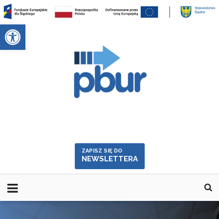
Skip
to
Otwórz pasek narzędzi
content
ZAPISZ SIĘ DO
NEWSLETTERA