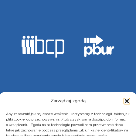
REALIZATOREM PROJEKTU JEST STOWARZYSZENIE
Zarządzaj zgodą
BIELSKIE CENTRUM PRZEDSIĘBIORCZOŚCI
Aby zapewnić jak najlepsze wrażenia, korzystamy z technologii, takich jak
BIURO PROJEKTU
pliki cookie, do przechowywania i/lub uzyskiwania dostępu do informacji
o urządzeniu. Zgoda na te technologie pozwoli nam przetwarzać dane,
43-300 Bielsko-Biała ul. Zacisze 5
takie jak zachowanie podczas przeglądania lub unikalne identyfikatory na
tej stronie. Brak wyrażenia zgody lub wycofanie zgody może